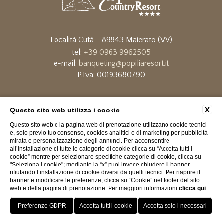
Località Cutà - 89843 Maierato (VV)
tel:
+39 0963 9962505
e-mail:
banqueting@popiliaresort.it
P.Iva: 00193680790
DATI SOCIETARI
PRIVACY
COOOKIE POLICY
POPILIA COUNTRY RESORT
ACCESSIBILITÀ
X
Questo sito web utilizza i cookie
Questo sito web e la pagina web di prenotazione utilizzano cookie tecnici
e, solo previo tuo consenso, cookies analitici e di marketing per pubblicità
mirata e personalizzazione degli annunci. Per acconsentire
all’installazione di tutte le categorie di cookie clicca su “Accetta tutti i
cookie” mentre per selezionare specifiche categorie di cookie, clicca su
"Seleziona i cookie"; mediante la “x” puoi invece chiudere il banner
rifiutando l’installazione di cookie diversi da quelli tecnici. Per riaprire il
banner e modificare le preferenze, clicca su “Cookie” nel footer del sito
web e della pagina di prenotazione. Per maggiori informazioni
clicca qui
.
WEBSITE BY BLASTNESS
GPS
CONTATTACI
CHIAMA