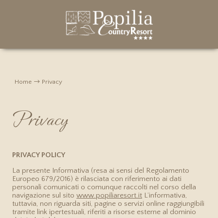
Il Resort
Home
Privacy
Servizi
Camere Hotel e Casali
Privacy
Camera Classic
Annia Spa
Camera Superior
Listino trattamenti
Ristorante Antica Crissa
Casale Bizantino
Pacchetti SPA
Casale Saraceno
PRIVACY POLICY
Eco-friendly
Regole e suggerimenti
Casale Family
La presente Informativa (resa ai sensi del Regolamento
MICE
Europeo 679/2016) è rilasciata con riferimento ai dati
Casale Rappresentanza
personali comunicati o comunque raccolti nel corso della
Meeting & Congressi
navigazione sul sito
www.popiliaresort.it
L’informativa,
Esperienze
tuttavia, non riguarda siti, pagine o servizi online raggiungibili
Richiedi Informazioni
tramite link ipertestuali, riferiti a risorse esterne al dominio
Gli amici animali