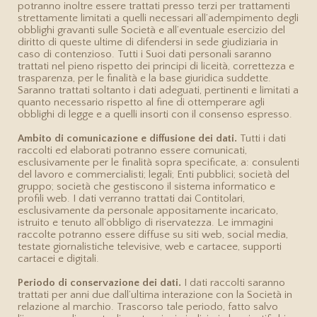
potranno inoltre essere trattati presso terzi per trattamenti
strettamente limitati a quelli necessari all’adempimento degli
obblighi gravanti sulle Società e all’eventuale esercizio del
diritto di queste ultime di difendersi in sede giudiziaria in
caso di contenzioso. Tutti i Suoi dati personali saranno
trattati nel pieno rispetto dei principi di liceità, correttezza e
trasparenza, per le finalità e la base giuridica suddette.
Saranno trattati soltanto i dati adeguati, pertinenti e limitati a
quanto necessario rispetto al fine di ottemperare agli
obblighi di legge e a quelli insorti con il consenso espresso.
Ambito di comunicazione e diffusione dei dati.
Tutti i dati
raccolti ed elaborati potranno essere comunicati,
esclusivamente per le finalità sopra specificate, a: consulenti
del lavoro e commercialisti; legali; Enti pubblici; società del
gruppo; società che gestiscono il sistema informatico e
profili web. I dati verranno trattati dai Contitolari,
esclusivamente da personale appositamente incaricato,
istruito e tenuto all’obbligo di riservatezza. Le immagini
raccolte potranno essere diffuse su siti web, social media,
testate giornalistiche televisive, web e cartacee, supporti
cartacei e digitali.
Periodo di conservazione dei dati.
I dati raccolti saranno
trattati per anni due dall’ultima interazione con la Società in
relazione al marchio. Trascorso tale periodo, fatto salvo