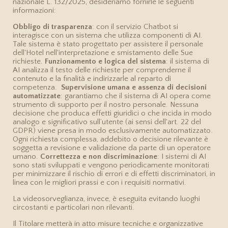
nazionale L. 132/2025, desideriamo fornirle le seguenti
informazioni:
Obbligo di trasparenza
: con il servizio Chatbot si
interagisce con un sistema che utilizza componenti di AI.
Tale sistema è stato progettato per assistere il personale
dell'Hotel nell'interpretazione e smistamento delle Sue
richieste.
Funzionamento e logica del sistema
: il sistema di
AI analizza il testo delle richieste per comprenderne il
contenuto e la finalità e indirizzarle al reparto di
competenza.
Supervisione umana e assenza di decisioni
automatizzate
: garantiamo che il sistema di AI opera come
strumento di supporto per il nostro personale. Nessuna
decisione che produca effetti giuridici o che incida in modo
analogo e significativo sull’utente (ai sensi dell'art. 22 del
GDPR) viene presa in modo esclusivamente automatizzato.
Ogni richiesta complessa, addebito o decisione rilevante è
soggetta a revisione e validazione da parte di un operatore
umano.
Correttezza e non discriminazione
: I sistemi di AI
sono stati sviluppati e vengono periodicamente monitorati
per minimizzare il rischio di errori e di effetti discriminatori, in
linea con le migliori prassi e con i requisiti normativi.
La videosorveglianza, invece, è eseguita evitando luoghi
circostanti e particolari non rilevanti.
Il Titolare metterà in atto misure tecniche e organizzative