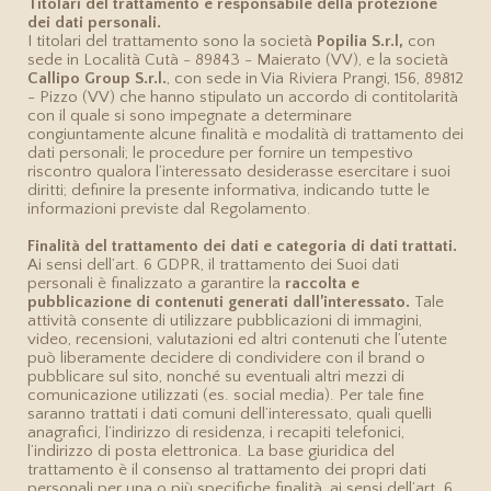
Titolari del trattamento e responsabile della protezione
dei dati personali.
I titolari del trattamento sono la società
Popilia S.r.l,
con
sede in Località Cutà - 89843 - Maierato (VV), e la società
Callipo Group S.r.l.
, con sede in Via Riviera Prangi, 156, 89812
- Pizzo (VV) che hanno stipulato un accordo di contitolarità
con il quale si sono impegnate a determinare
congiuntamente alcune finalità e modalità di trattamento dei
dati personali; le procedure per fornire un tempestivo
riscontro qualora l’interessato desiderasse esercitare i suoi
diritti; definire la presente informativa, indicando tutte le
informazioni previste dal Regolamento.
Finalità del trattamento dei dati e categoria di dati trattati.
Ai sensi dell’art. 6 GDPR, il trattamento dei Suoi dati
personali è finalizzato a garantire la
raccolta e
pubblicazione di contenuti generati dall’interessato.
Tale
attività consente di utilizzare pubblicazioni di immagini,
video, recensioni, valutazioni ed altri contenuti che l’utente
può liberamente decidere di condividere con il brand o
pubblicare sul sito, nonché su eventuali altri mezzi di
comunicazione utilizzati (es. social media). Per tale fine
saranno trattati i dati comuni dell’interessato, quali quelli
anagrafici, l’indirizzo di residenza, i recapiti telefonici,
l’indirizzo di posta elettronica. La base giuridica del
trattamento è il consenso al trattamento dei propri dati
personali per una o più specifiche finalità, ai sensi dell’art. 6,