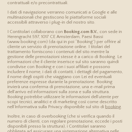
contrattuali e/o precontrattuali.
I dati di navigazione verranno comunicati a Google e alle
multinazionali che gestiscono le piattaforme sociali
accessibili attraverso i plug-in del nostro sito.
I Contitolari collaborano con
Booking.com B.V.
, con sede in
Herengracht 597, 1017 CE Amsterdam, Paesi Bassi
(www.booking.com) (da qui in poi “Booking”) per offrire al
cliente un servizio di prenotazione online. I titolari del
trattamento forniscono i contenuti del sito mentre la
gestione delle prenotazioni stesse è a carico di Booking. Le
informazioni che il cliente inserisce sul sito saranno quindi
condivise con Booking e con i suoi affiliati e possono
includere il nome, i dati di contatti, i dettagli del pagamento,
il nome degli ospiti che viaggiano con Lei ed eventuali
preferenze espresse durante la prenotazione. Booking
invierà una conferma di prenotazione, una e-mail prima
dell’arrivo ed informazioni sulla zona e sulla struttura.
Booking potrebbe utilizzare le informazioni dell’utente per
scopi tecnici, analitici e di marketing così come descritto
nell’Informativa sulla Privacy disponibile sul sito di
booking
.
Inoltre, in caso di overbooking (che si verifica quando il
numero di clienti, con regolare prenotazione, eccede i posti
disponibili presso la struttura), i Contitolari saranno
obbligata ad assicurare una sistemazione alternativa nelle