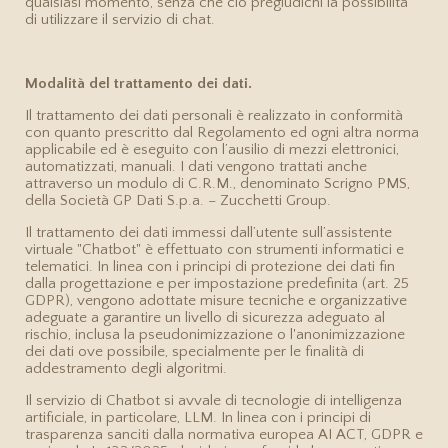
qualsiasi momento, senza che ciò pregiudichi la possibilità
di utilizzare il servizio di chat.
Modalità del trattamento dei dati.
Il trattamento dei dati personali è realizzato in conformità
con quanto prescritto dal Regolamento ed ogni altra norma
applicabile ed è eseguito con l’ausilio di mezzi elettronici,
automatizzati, manuali. I dati vengono trattati anche
attraverso un modulo di C.R.M., denominato Scrigno PMS,
della Società GP Dati S.p.a. – Zucchetti Group.
Il trattamento dei dati immessi dall’utente sull’assistente
virtuale "Chatbot" è effettuato con strumenti informatici e
telematici. In linea con i principi di protezione dei dati fin
dalla progettazione e per impostazione predefinita (art. 25
GDPR), vengono adottate misure tecniche e organizzative
adeguate a garantire un livello di sicurezza adeguato al
rischio, inclusa la pseudonimizzazione o l'anonimizzazione
dei dati ove possibile, specialmente per le finalità di
addestramento degli algoritmi.
Il servizio di Chatbot si avvale di tecnologie di intelligenza
artificiale, in particolare, LLM. In linea con i principi di
trasparenza sanciti dalla normativa europea AI ACT, GDPR e