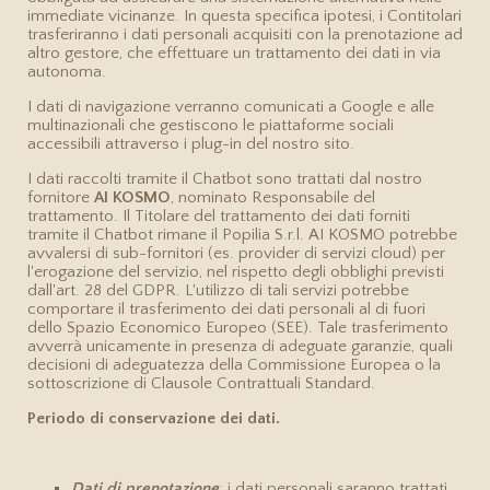
immediate vicinanze. In questa specifica ipotesi, i Contitolari
trasferiranno i dati personali acquisiti con la prenotazione ad
altro gestore, che effettuare un trattamento dei dati in via
autonoma.
I dati di navigazione verranno comunicati a Google e alle
multinazionali che gestiscono le piattaforme sociali
accessibili attraverso i plug-in del nostro sito.
I dati raccolti tramite il Chatbot sono trattati dal nostro
fornitore
AI KOSMO
, nominato Responsabile del
trattamento. Il Titolare del trattamento dei dati forniti
tramite il Chatbot rimane il Popilia S.r.l. AI KOSMO potrebbe
avvalersi di sub-fornitori (es. provider di servizi cloud) per
l'erogazione del servizio, nel rispetto degli obblighi previsti
dall'art. 28 del GDPR. L'utilizzo di tali servizi potrebbe
comportare il trasferimento dei dati personali al di fuori
dello Spazio Economico Europeo (SEE). Tale trasferimento
Perchè prenotare dal sito?
Perchè prenotare dal sito?
Perchè prenotare dal sito?
Perchè prenotare dal sito?
avverrà unicamente in presenza di adeguate garanzie, quali
decisioni di adeguatezza della Commissione Europea o la
sottoscrizione di Clausole Contrattuali Standard.
Accesso gratuito agli impianti sportivi e piscina
2 bottigliette d’acqua gratuite in camera ogni
Miniclub gratuito dal 18/06 al 21/09
Parcheggio gratuito
stagionale
giorno
Periodo di conservazione dei dati.
Dati di prenotazione
: i dati personali saranno trattati