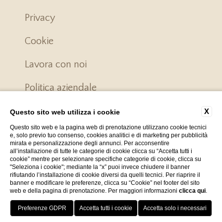
Privacy
Cookie
Lavora con noi
Politica aziendale
Codici GDS
X
Questo sito web utilizza i cookie
Questo sito web e la pagina web di prenotazione utilizzano cookie tecnici
Whistleblowing
e, solo previo tuo consenso, cookies analitici e di marketing per pubblicità
mirata e personalizzazione degli annunci. Per acconsentire
all’installazione di tutte le categorie di cookie clicca su “Accetta tutti i
Accessibilità
cookie” mentre per selezionare specifiche categorie di cookie, clicca su
"Seleziona i cookie"; mediante la “x” puoi invece chiudere il banner
rifiutando l’installazione di cookie diversi da quelli tecnici. Per riaprire il
banner e modificare le preferenze, clicca su “Cookie” nel footer del sito
Popilia Country Resort fa parte del 10% dei migliori
web e della pagina di prenotazione. Per maggiori informazioni
clicca qui
.
hotel del Mondo
Menu
Prenota
Vantaggi
Dove Siamo
Ita