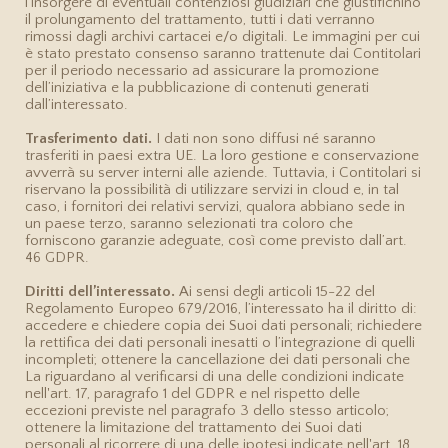
l’insorgere di eventuali contenziosi giudiziari che giustifichino
il prolungamento del trattamento, tutti i dati verranno
rimossi dagli archivi cartacei e/o digitali. Le immagini per cui
è stato prestato consenso saranno trattenute dai Contitolari
per il periodo necessario ad assicurare la promozione
dell’iniziativa e la pubblicazione di contenuti generati
dall’interessato.
Trasferimento dati.
I dati non sono diffusi né saranno
trasferiti in paesi extra UE. La loro gestione e conservazione
avverrà su server interni alle aziende. Tuttavia, i Contitolari si
riservano la possibilità di utilizzare servizi in cloud e, in tal
caso, i fornitori dei relativi servizi, qualora abbiano sede in
un paese terzo, saranno selezionati tra coloro che
forniscono garanzie adeguate, così come previsto dall’art.
46 GDPR.
Diritti dell’interessato.
Ai sensi degli articoli 15-22 del
Regolamento Europeo 679/2016, l’interessato ha il diritto di:
accedere e chiedere copia dei Suoi dati personali; richiedere
la rettifica dei dati personali inesatti o l’integrazione di quelli
incompleti; ottenere la cancellazione dei dati personali che
La riguardano al verificarsi di una delle condizioni indicate
nell'art. 17, paragrafo 1 del GDPR e nel rispetto delle
eccezioni previste nel paragrafo 3 dello stesso articolo;
ottenere la limitazione del trattamento dei Suoi dati
personali al ricorrere di una delle ipotesi indicate nell'art. 18,