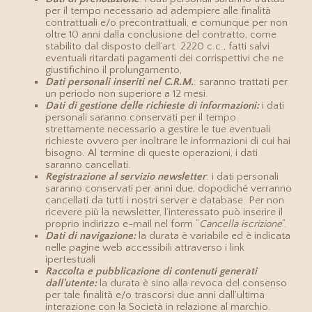
per il tempo necessario ad adempiere alle finalità
contrattuali e/o precontrattuali, e comunque per non
oltre 10 anni dalla conclusione del contratto, come
stabilito dal disposto dell’art. 2220 c.c., fatti salvi
eventuali ritardati pagamenti dei corrispettivi che ne
giustifichino il prolungamento,
Dati personali inseriti nel C.R.M.
: saranno trattati per
un periodo non superiore a 12 mesi.
Dati di gestione delle richieste di informazioni:
i dati
personali saranno conservati per il tempo
strettamente necessario a gestire le tue eventuali
richieste ovvero per inoltrare le informazioni di cui hai
bisogno. Al termine di queste operazioni, i dati
saranno cancellati.
Registrazione al servizio newsletter
: i dati personali
saranno conservati per anni due, dopodiché verranno
cancellati da tutti i nostri server e database. Per non
ricevere più la newsletter, l’interessato può inserire il
proprio indirizzo e-mail nel form “
Cancella iscrizione
“.
Dati di navigazione:
la durata è variabile ed è indicata
nelle pagine web accessibili attraverso i link
ipertestuali
Raccolta e pubblicazione di contenuti generati
dall'utente:
la durata è sino alla revoca del consenso
per tale finalità e/o trascorsi due anni dall’ultima
interazione con la Società in relazione al marchio.