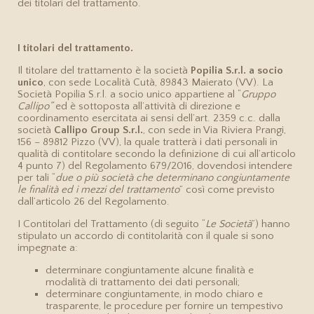
Wedding & Eventi
dei titolari del trattamento.
I sentieri
Dove Siamo
Agricoltura
I titolari del trattamento.
I dintorni
Contatti
Il titolare del trattamento è la società
Popilia S.r.l. a socio
unico
, con sede Località Cutà, 89843 Maierato (VV). La
Gallery
Società Popilia S.r.l. a socio unico appartiene al “
Gruppo
Callipo”
ed è sottoposta all’attività di direzione e
Pacchetti SPA
coordinamento esercitata ai sensi dell’art. 2359 c.c. dalla
società
Callipo Group S.r.l.
, con sede in Via Riviera Prangi,
156 – 89812 Pizzo (VV), la quale tratterà i dati personali in
Offerte
qualità di contitolare secondo la definizione di cui all’articolo
4 punto 7) del Regolamento 679/2016, dovendosi intendere
per tali “
due o più società che determinano congiuntamente
le finalità ed i mezzi del trattamento
” così come previsto
dall’articolo 26 del Regolamento.
I Contitolari del Trattamento (di seguito “
Le Società
”) hanno
stipulato un accordo di contitolarità con il quale si sono
impegnate a:
determinare congiuntamente alcune finalità e
modalità di trattamento dei dati personali;
determinare congiuntamente, in modo chiaro e
trasparente, le procedure per fornire un tempestivo